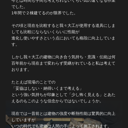
今とは時間も手間も考えられないくらい気の遠くなる作業
でした。
1年間で２棟建てるのが限界でした。
その頃と現在を比較すると我々大工が使用する道具にしま
しても比較にならないくらいに性能が
進化し使いやすさという点においても格段に向上していま
す。
しかし我々大工の建物に向き合う気持ち・意識・伝統は何
百年前から現在まで変わらず受継がれていると私は考えて
おります。
たとえば現場のことでの
「妥協はしない・納得いくまで考える」
という強い気持ちが印象として「少し怖く見える」とあた
えるのもこのような信念からではないでしょうか。
現在では一昔前とは建物の強度や断熱性能は驚異的に向上
していますが
いつの時代でも建物は人間の手によって施工されます。